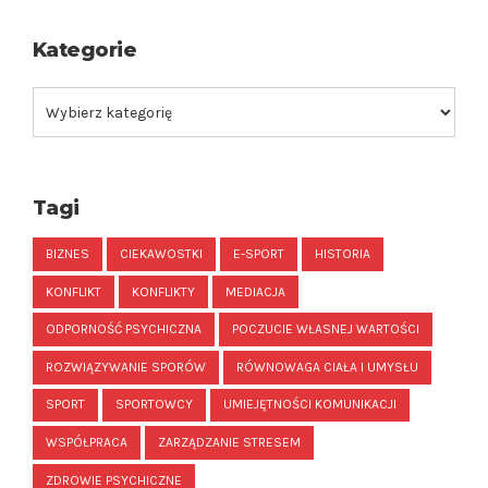
Kategorie
Tagi
BIZNES
CIEKAWOSTKI
E-SPORT
HISTORIA
KONFLIKT
KONFLIKTY
MEDIACJA
ODPORNOŚĆ PSYCHICZNA
POCZUCIE WŁASNEJ WARTOŚCI
ROZWIĄZYWANIE SPORÓW
RÓWNOWAGA CIAŁA I UMYSŁU
SPORT
SPORTOWCY
UMIEJĘTNOŚCI KOMUNIKACJI
WSPÓŁPRACA
ZARZĄDZANIE STRESEM
ZDROWIE PSYCHICZNE