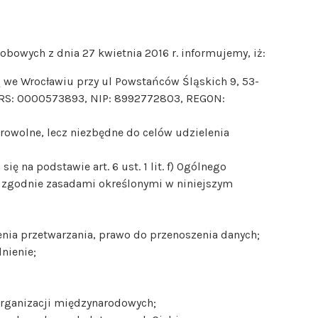
sobowych z dnia 27 kwietnia 2016 r. informujemy, iż:
 Wrocławiu przy ul Powstańców Śląskich 9, 53-
 KRS: 0000573893, NIP: 8992772803, REGON:
rowolne, lecz niezbędne do celów udzielenia
na podstawie art. 6 ust. 1 lit. f) Ogólnego
 i zgodnie zasadami określonymi w niniejszym
enia przetwarzania, prawo do przenoszenia danych;
nienie;
organizacji międzynarodowych;