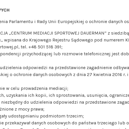
WYCH
dzenia Parlamentu i Rady Unii Europejskiej o ochronie danych o
CJA „CENTRUM MEDIACJI SPORTOWEJ DAUERMAN” z siedzibą we
p. ),, wpisana do Krajowego Rejestru Sądowego pod numerem
wej.pl, tel. +48 501 518 391;
ondencji przychodzącej lub rozmowie telefonicznej jest dob
zielenia odpowiedzi na przedstawione zagadnienie odbywa się 
kiej o ochronie danych osobowych z dnia 27 kwietnia 2016 r.
ie w celu prowadzenia mediacji;
, uzyskania ich kopii, ich sprostowania, usunięcia, ogranicz
niezbędny do udzielenia odpowiedzi na przedstawione zagad
żnione z mocy prawa;
egały udostępnianiu podmiotom trzecim;
zie przekazywał danych osobowych do państwa trzeciego lub 