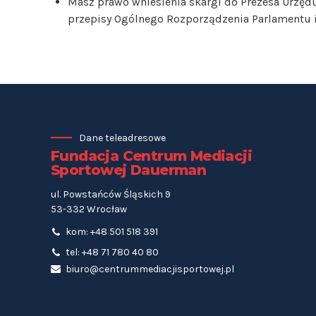
Masz prawo wniesienia skargi do Prezesa Urzęd
przepisy Ogólnego Rozporządzenia Parlamentu i 
Dane teleadresowe
Fundacja Centrum Mediacji
Sportowej Dauerman
ul. Powstańców Śląskich 9
53-332 Wrocław
kom: +48 501 518 391
tel: +48 71 780 40 80
biuro@centrummediacjisportowej.pl