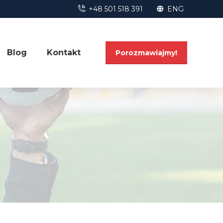
+48 501 518 391
ENG
Blog
Kontakt
Porozmawiajmy!