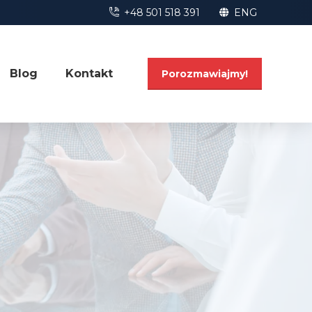
+48 501 518 391
ENG
Blog
Kontakt
Porozmawiajmy!