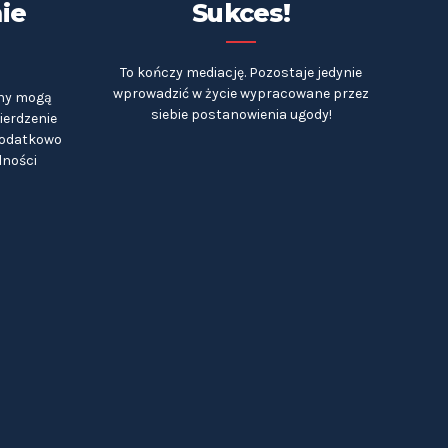
ie
Sukces!
To kończy mediację. Pozostaje jedynie
wprowadzić w życie wypracowane przez
ony mogą
siebie postanowienia ugody!
ierdzenie
dodatkowo
lności