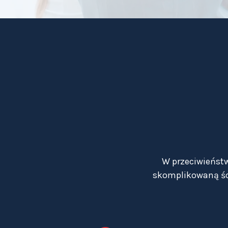
W przeciwieństw
skomplikowaną ści