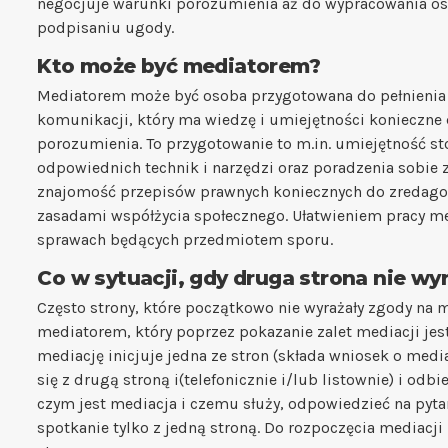
negocjuje warunki porozumienia aż do wypracowania osta
podpisaniu ugody.
Kto może być mediatorem?
Mediatorem może być osoba przygotowana do pełnienia te
komunikacji, który ma wiedzę i umiejętności koniecz
porozumienia. To przygotowanie to m.in. umiejętność s
odpowiednich technik i narzędzi oraz poradzenia sobie 
znajomość przepisów prawnych koniecznych do zredago
zasadami współżycia społecznego. Ułatwieniem pracy med
sprawach będących przedmiotem sporu.
Co w sytuacji, gdy druga strona nie wy
Często strony, które początkowo nie wyrażały zgody na 
mediatorem, który poprzez pokazanie zalet mediacji jest 
mediację inicjuje jedna ze stron (składa wniosek o medi
się z drugą stroną i(telefonicznie i/lub listownie) i odb
czym jest mediacja i czemu służy, odpowiedzieć na pyta
spotkanie tylko z jedną stroną. Do rozpoczęcia mediacji