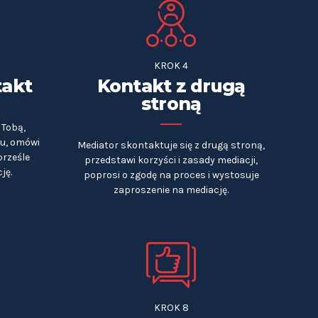
KROK 4
takt
Kontakt z drugą
stroną
 Tobą,
ku, omówi
Mediator skontaktuje się z drugą stroną,
prześle
przedstawi korzyści i zasady mediacji,
ję.
poprosi o zgodę na proces i wystosuje
zaproszenie na mediację.
KROK 8