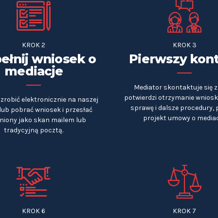
KROK 2
KROK 3
łnij wniosek o
Pierwszy kon
mediacje
Mediator skontaktuje się z
potwierdzi otrzymanie wnios
zrobić elektronicznie na naszej
sprawę i dalsze procedury, 
 lub pobrać wniosek i przesłać
projekt umowy o mediac
niony jako skan mailem lub
tradycyjną pocztą.
KROK 6
KROK 7