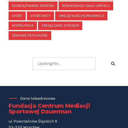
ROZWIĄZYWANIE SPORÓW
RÓWNOWAGA CIAŁA I UMYSŁU
SPORT
SPORTOWCY
UMIEJĘTNOŚCI KOMUNIKACJI
WSPÓŁPRACA
ZARZĄDZANIE STRESEM
ZDROWIE PSYCHICZNE
Dane teleadresowe
Fundacja Centrum Mediacji
Sportowej Dauerman
ul. Powstańców Śląskich 9
53-332 Wrocław