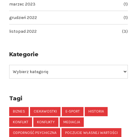
marzec 2023
(1)
grudzień 2022
(1)
listopad 2022
(3)
Kategorie
Tagi
BIZNES
CIEKAWOSTKI
E-SPORT
HISTORIA
KONFLIKT
KONFLIKTY
MEDIACJA
ODPORNOŚĆ PSYCHICZNA
POCZUCIE WŁASNEJ WARTOŚCI